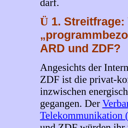
darf.
1. Streitfrage
Ü
„programmbezog
ARD und ZDF?
Angesichts der Inte
ZDF ist die privat-
inzwischen energisch
gegangen. Der
Verba
Telekommunikation
und ZDF würden ihr