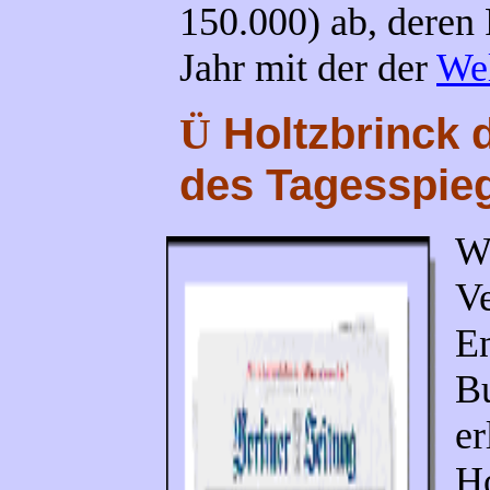
150.000) ab, deren
Jahr mit der der
We
Holtzbrinck d
Ü
des Tagesspie
Wä
Ve
En
Bu
er
Ho