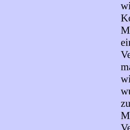
wi
K
Me
ei
Ve
ma
w
w
zu
Mi
Ve