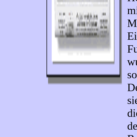
mi
Mi
Ei
Fu
wu
so
De
si
di
de