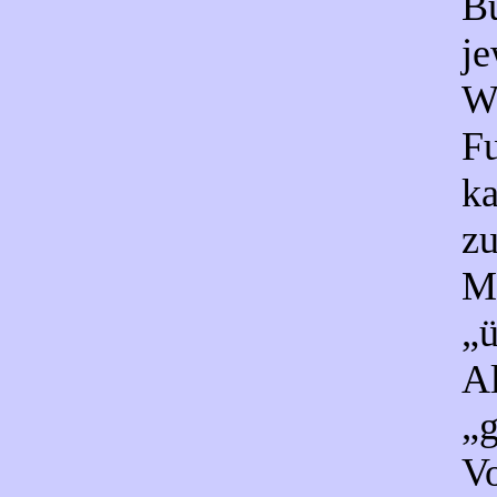
Bu
je
We
Fu
ka
z
Mi
„ü
Al
„g
Vo