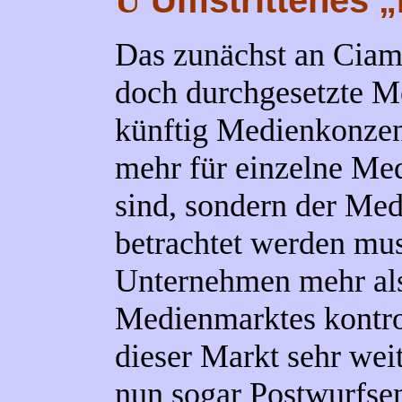
Umstrittenes „
Ü
Das zunächst an Ciam
doch durchgesetzte Me
künftig Medienkonzen
mehr für einzelne Me
sind, sondern der Me
betrachtet werden mus
Unternehmen mehr als
Medienmarktes kontrol
dieser Markt sehr wei
nun sogar Postwurfs