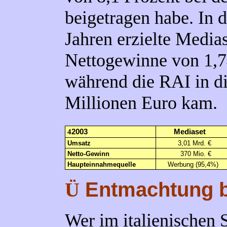
beigetragen habe. In 
Jahren erzielte Media
Nettogewinne von 1,7
während die RAI in d
Millionen Euro kam.
4
2003
Mediaset
Umsatz
3,01 Mrd. €
Netto-Gewinn
370 Mio. €
Haupteinnahmequelle
Werbung (95,4%)
Entmachtung b
Ü
Wer im italienischen 