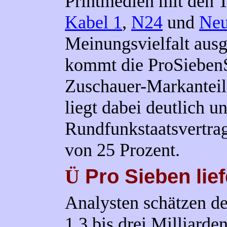
Printmedien mit den 
Kabel 1
,
N24
und
Neu
Meinungsvielfalt aus
kommt die ProSiebenS
Zuschauer-Markanteil
liegt dabei deutlich u
Rundfunkstaatsvertra
von 25 Prozent.
Pro Sieben lief
Ü
Analysten schätzen de
1,3 bis drei Milliarde